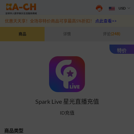
USD
抖音盛夏宠粉季来袭！抖钻充值最高6%优惠，热门规格更划算
点此查
优惠天天享！全场非特价商品可享最高5%折扣！
点此查看>>
Spark Live 星光直播充值
商品
详情
评论
(248)
特价
Spark Live 星光直播充值
ID充值
商品类型