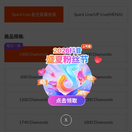
Spark Live 星光直播充值
Spark Live/UP Live(MENA)
商品规格:
每日一单
1300 Diamonds
300 Diamonds
600 Diamonds
650 Diamonds
1200 Diamonds
1300 Diamonds
X
1740 Diamonds
1800 Diamonds