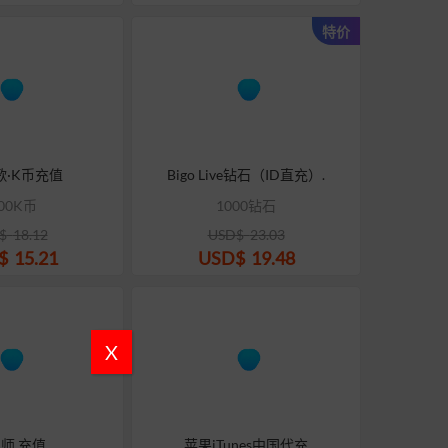
特价
歌·K币充值
Bigo Live钻石（ID直充）.
00K币
1000钻石
$
18.12
USD$
23.03
$
15.21
USD$
19.48
X
师 充值
苹果iTunes中国代充