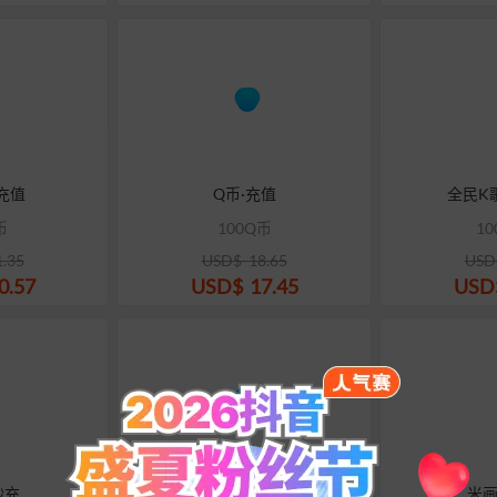
充值
Q币·充值
全民K
币
100Q币
10
1.35
USD$
18.65
USD
0.57
USD$
17.45
USD
秒充
克拉克拉红豆充值
米画