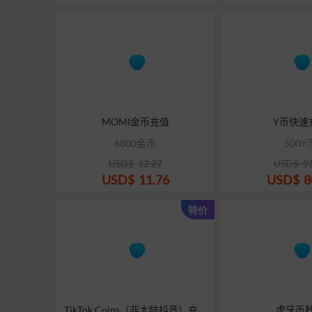
MOMI金币充值
Y币快速
6800金币
500Y
USD$
12.27
USD$
9
USD$
11.76
USD$
8
特价
TikTok Coins（非大陆抖音）充值
虎牙币