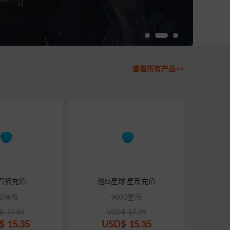
查看所有产品>>
直播充值
他ta星球 星币充值
80快币
9800星币
$
17.85
USD$
17.99
$
15.35
USD$
15.35