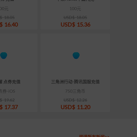
00元
100元
$
18.05
USD$
18.05
$
16.40
USD$
15.36
耀 点券充值
三角洲行动-腾讯国服充值
点券-iOS
750三角币
$
19.62
USD$
12.26
$
17.37
USD$
11.20
阅读所有新闻>>