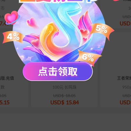
牙币
9800红豆
1
8.56
USD$
18.14
USD
7.49
USD$
17.09
USD
版.充值
燕云十六声-网易国服充值
王者荣
点数
100元 长鸣珠
950
8.05
USD$
18.05
USD
5.15
USD$
15.84
USD