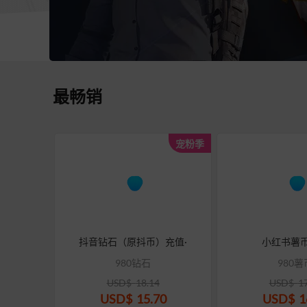
最畅销
宠粉季
抖音钻石（原抖币）充值·
小红书薯
980钻石
980薯
USD$
18.14
USD$
1
USD$
15.70
USD$
1