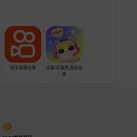
快手直播充值
花猫\花猫秀 蓝钻充
值