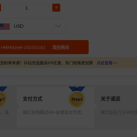
+
USD
USD$12.65
USD$10.82
现在购买
宠粉季来袭！抖钻充值最高6%优惠，热门规格更划算
点此查看>>
支付方式
关于递送
品，请
我们支持超过60+全球支付方式;
我们会在几分钟内