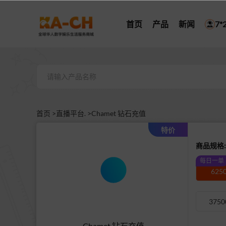
首页
产品
新闻
7
首页 >
直播平台. >
Chamet 钻石充值
特价
商品规格:
每日一单
625
3750
Chamet 钻石充值