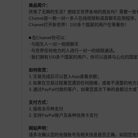
商品简介：
厌倦了无聊的生活？想结交世界各地的朋友吗？需要一些有
Chamet是一款一对一多人在线视频和语音聊天应用程
Chamet打开新世界！150多个国家的用户在等著你！
■ 在Chamet你可以：
- 与陌生人一对一视频聊天
- 与世界任何地方的人进行一对一的视频通话。
- 我们拥有150多个国家的用户，你可以选择与心仪的国
如何收货：
1. 交易完成后可以登入App查看余额；
2. 如果在交易过程重您遇到任何困难，或者不清楚的地
3. 通过PayPal付款的客户，如果您首次下单的金额
支付方式：
1. 接收全币种支付
2. 支持PayPal账户及各种信用卡支付
网站声明：
请多次确认您的充值账号及相关信息是否正确，如因您充