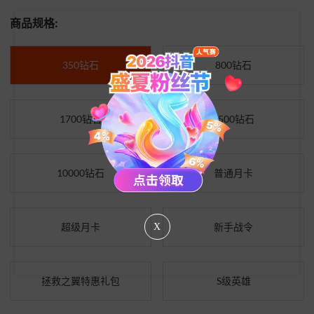
商品规格:
350钻石
800钻石
1700钻石
4500钻石
10000钻石
普通月卡
超级月卡
新手战令
X
拯救之翼特惠礼包
S级英雄