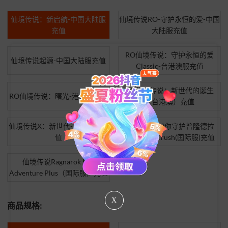
仙境传说：新启航-中国大陆服
仙境传说RO-守护永恒的爱-中国
充值
大陆服充值
RO仙境传说：守护永恒的爱
仙境传说起源-中国大陆服充值
Classic-台港澳服充值
RO仙境传说：新世代的诞生
RO仙境传说：曙光-港台服充值
（台港澳）充值
仙境传说X：新世代-东南亚服充
仙境传说(合)你守护普隆德拉
值
Ragnarok Crush(国际服)充值
仙境传说Ragnarok Idle
Adventure Plus（国际服）充值
X
商品规格: