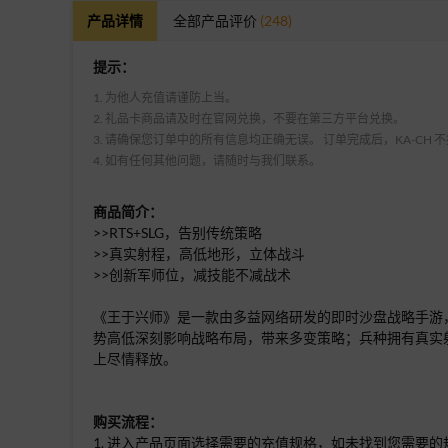
产品详情
全部产品评价
(248)
提示：
1. 为他人充值请谨防上当。
2. 礼品卡商品请及时在官网兑换，不要在第三方平台兑换。
3. 请确保您订单中的所有信息均正确无误。 订单完成后，KA-CH
4. 如有任何其他问题，请随时与我们联系。
商品简介：
>>RTS+SLG，告别传统策略
>>真实射程，高低地形，立体战斗
>>创新军师位，减技能不减战术
《王于兴师》是一款由多益网络研发的即时沙盘战略手游，
势高低深刻影响战略布局，带来多变策略；兵种拥有真实
上尽情释放。
购买流程：
1. 进入产品页面选择需要的充值规格，如未找到您需要