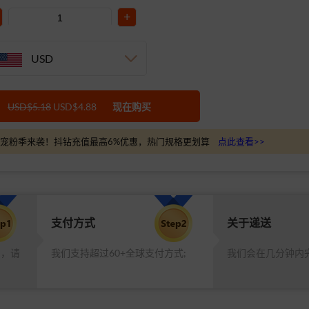
+
USD
USD$5.18
USD$4.88
现在购买
宠粉季来袭！抖钻充值最高6%优惠，热门规格更划算
点此查看>>
支付方式
关于递送
品，请
我们支持超过60+全球支付方式;
我们会在几分钟内