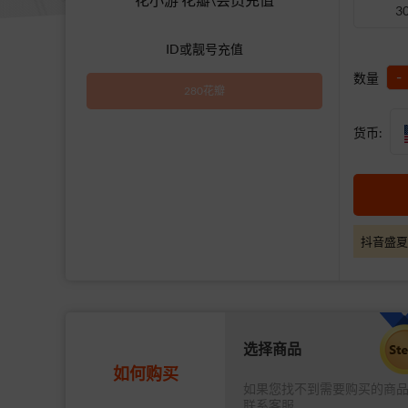
3
ID或靓号充值
-
数量
280花瓣
货币:
抖音盛夏
选择商品
如何购买
如果您找不到需要购买的商
联系客服.