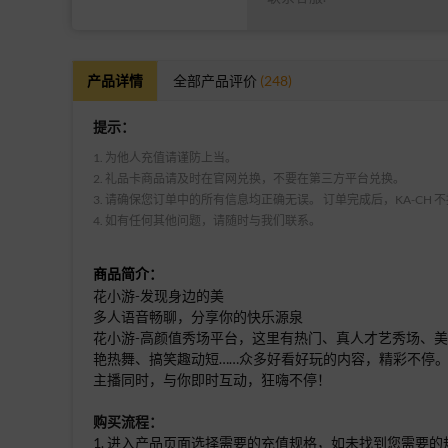
产品详情
全部产品评价
(248)
提示：
1. 为他人充值请谨防上当。
2. 礼品卡商品请及时在官网兑换，不要在第三方平台兑换。
3. 请确保您订单中的所有信息均正确无误。 订单完成后，KA-CH
4. 如有任何其他问题，请随时与我们联系。
商品简介：
花小游-发现身边的美
多人语音畅聊，分享你的快乐源泉
花小游-高颜值秀场平台，这里有热门、真人才艺秀场、
艳热舞、搞笑趣动短……众多好看好玩的内容，精彩不停
主播同时，与你即时互动，狂嗨不停！
购买流程：
1. 进入产品页面选择需要的充值规格，如未找到您需要