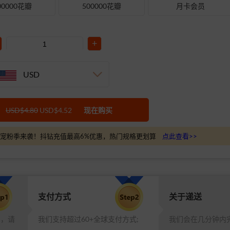
00000花瓣
500000花瓣
月卡会员
+
USD
USD$4.80
USD$4.52
现在购买
宠粉季来袭！抖钻充值最高6%优惠，热门规格更划算
点此查看>>
支付方式
关于递送
品，请
我们支持超过60+全球支付方式;
我们会在几分钟内