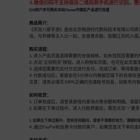
3. 微信扫码不支持保存二维码到手机进行识别，
iOS用户亦可购买本站iTunes中国区产品进行充值
商品简介：
《天龙八部手游》是由北京畅游时代数码技术有限公司研
派，与乔峰等主人公一起，去奋勇杀敌、抵御辽兵的入侵。 游戏官网：ht
购买流程：
1. 进入产品页面选择需要的充值规格，如未找到您需要
2. 点击“立刻购买”按钮，进入购物车页面，也可在此页
3. 选择您需要的支付方式进行支付，完成订单，等待客服
4. 付款成功后，客服会在5分钟以内根据您留下的充值信
注意：请务必填写100%正确的充值账号信息，如账号
如何收货：
1. 订单完成后，请登录游戏内查询点券余额和明细。请
2. 如果在下单过程中，进入付款界面后，需您点击“>”
3. 如果在下单过程
中，您有任何疑问，或者不清楚的地方，请随时联
4. 通过PayPal和信用卡付款的客户，如果您首次下
支付方式：