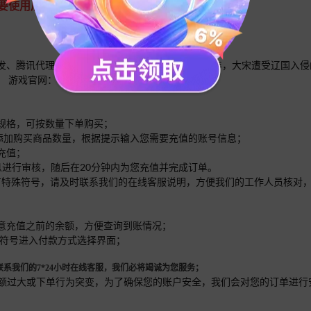
需要使用后置摄像头扫码。
发、腾讯代理的一款角色扮演手游,游戏讲述元佑元年，大宋遭受辽国入
tps://tlbb.qq.com/main.shtml
的规格，可按数量下单购买；
面添加购买商品数量，根据提示输入您需要充值的账号信息；
充值；
息进行审核，随后在20分钟内为您充值并完成订单。
内有特殊符号，请及时联系我们的在线客服说明，方便我们的工作人员核对
留意充值之前的余额，方便查询到账情况；
更多符号进入付款方式选择界面；
系我们的7*24小时在线客服，我们必将竭诚为您服务；
单的金额过大或下单行为突变，为了确保您的账户安全，我们会对您的订单进