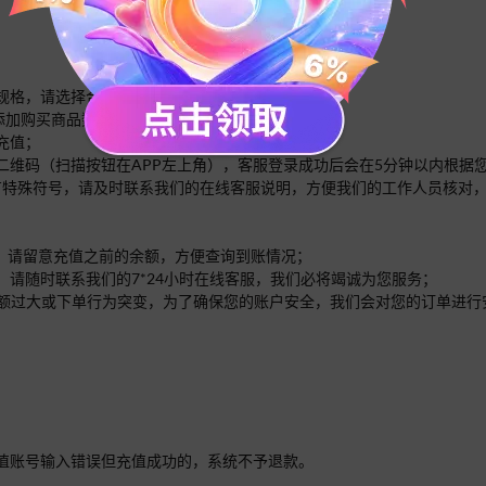
的规格，请选择合适的规格分别多次下单即可；
面添加购买商品数量；
充值；
二维码（扫描按钮在APP左上角），
客服登录成功后会在5分钟以内根据
内有特殊符号，请及时联系我们的在线客服说明，方便我们的工作人员核对
余额。请留意充值之前的余额，方便查询到账情况；
，请随时联系我们的7*24小时在线客服，我们必将竭诚为您服务；
单的金额过大或下单行为突变，为了确保您的账户安全，我们会对您的订单进
值账号输入错误但充值成功的，系统不予退款。