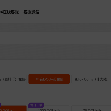
*24在线客服
客服微信
型
（原抖币）充值·
抖音DOU+币充值
TikTok Coins（非大陆抖音）充值
每日一单
00 DOU+币
1000 DOU+币
75 DOU+币