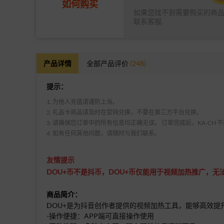
如何购买
如果您找不到需要购买的商
联系客服.
产品详情
全部产品评价
(248)
提示：
1. 为他人充值请谨防上当。
2. 礼品卡商品请及时在官网兑换，不要在第三方平台兑换。
3. 请确保您订单中的所有信息均正确无误。 订单完成后，KA-CH
4. 如有任何其他问题，请随时与我们联系。
友情提示
DOU+币不是抖币，DOU+币仅能用于视频加热推广，
商品简介：
DOU+是为抖音创作者提供的视频加热工具，能够高效
-操作便捷：APP端可直接操作使用