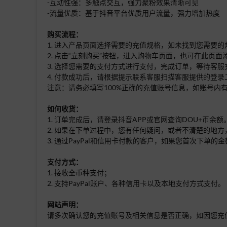
-互动性强：多触点交互，强力聚粉效果清晰可见
-流量优质：基于抖音平台优质用户流量，强力增加热度
购买流程：
1. 进入产品页面选择需要的充值规格，如未找到您需要
2. 点击“立刻购买”按钮，进入购物车页面，也可在此页
3. 选择您需要的支付方式进行支付，完成订单，等待客服
4. 付款成功后，请
根据提示联系客服扫描客服提供的登录
注意：请务必填写100%正确的充值账号信息，如账号
如何收货：
1. 订单完成后，请登录抖音APP或官网查询DOU+币
2. 如果在下单过程中，您有任何疑问，或者不清楚的地方
3. 通过PayPal和信用卡付款的客户，如果您首次下
支付方式：
1. 接收全币种支付；
2. 支持PayPal账户、各种信用卡以及本地支付方式支付。
网站声明：
请多次确认您的充值账号及相关信息是否正确，如因您充