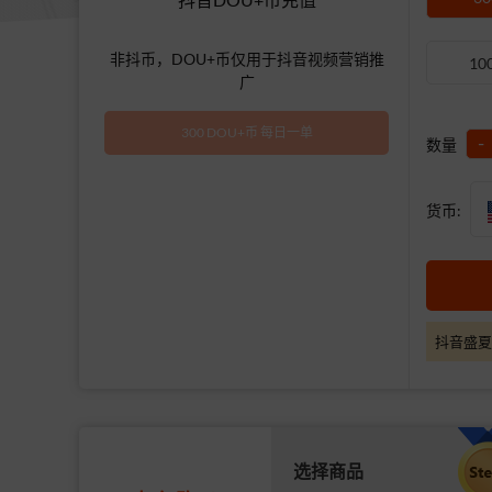
非抖币，DOU+币仅用于抖音视频营销推
10
广
300 DOU+币 每日一单
-
数量
货币:
抖音盛夏
选择商品