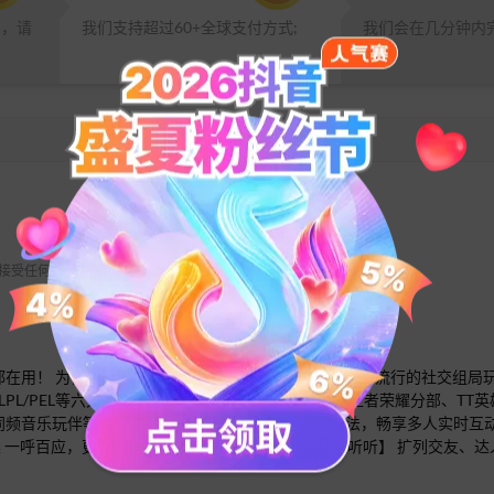
品，请
我们支持超过60+全球支付方式;
我们会在几分钟内
 不接受任何退款请求。
在用！ 为你提供组队开黑、线上K歌、玩伴扩列等时下流行的社交组局玩法
LPL/PEL等六大头部电竞赛事官方合作伙伴 拥有TTG王者荣耀分部、TT
都有同频音乐玩伴等你上线~ 【赛事玩法】 丰富的赛事玩法，畅享多人实时
 一呼百应，更多麦位和工具助战队决胜千里 【娱乐听听】 扩列交友、达人