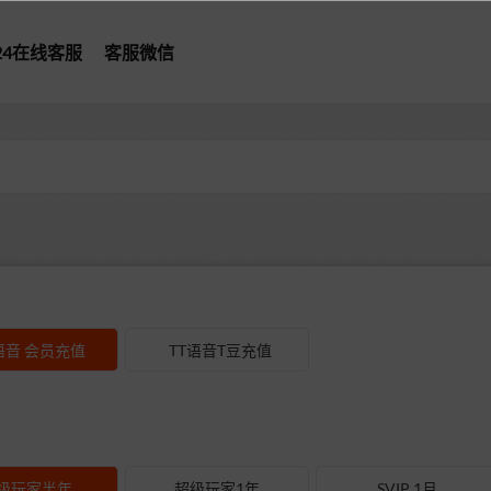
*24在线客服
客服微信
型
语音 会员充值
TT语音T豆充值
级玩家半年
超级玩家1年
SVIP 1月