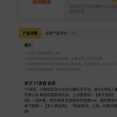
如何购买
如果您找不到需要购买的商
联系客服.
产品详情
全部产品评价
(248)
提示：
1. 为他人充值请谨防上当。
2. 礼品卡商品请及时在官网兑换，不要在第三方平台兑换。
3. 请确保您订单中的所有信息均正确无误。 订单完成后，KA-CH
4. 如有任何其他问题，请随时与我们联系。
关于
TT语音 会员
TT语音，以游戏互动为主的兴趣社交平台，超1亿年轻人都
开黑小队 精准匹配默契队友，上分更轻松~ 【电子竞技】 
动】 一起K歌，欢乐接唱 还有超炸的说唱live，随时
金可提取～ 【多人团战房】 「团战房间」上线，闪电召集
撩~