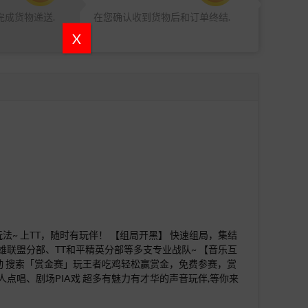
完成货物递送.
在您确认收到货物后和订单终结.
X
~ 上TT，随时有玩伴！ 【组局开黑】 快速组局，集结
英雄联盟分部、TT和平精英分部等多支专业战队~ 【音乐互
互动 搜索「赏金赛」玩王者吃鸡轻松赢赏金，免费参赛，赏
点唱、剧场PIA戏 超多有魅力有才华的声音玩伴,等你来