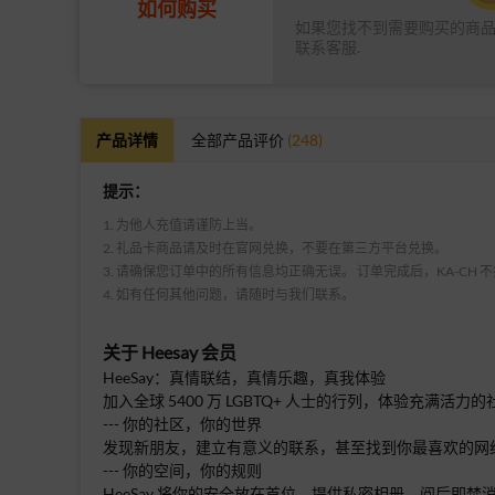
如何购买
如果您找不到需要购买的商
联系客服.
产品详情
全部产品评价
(248)
提示：
1. 为他人充值请谨防上当。
2. 礼品卡商品请及时在官网兑换，不要在第三方平台兑换。
3. 请确保您订单中的所有信息均正确无误。 订单完成后，KA-CH
4. 如有任何其他问题，请随时与我们联系。
关于
Heesay 会员
HeeSay：真情联结，真情乐趣，真我体验
加入全球 5400 万 LGBTQ+ 人士的行列，体验充
--- 你的社区，你的世界
发现新朋友，建立有意义的联系，甚至找到你最喜欢的网红。关联你
--- 你的空间，你的规则
HeeSay 将你的安全放在首位，提供私密相册、阅后