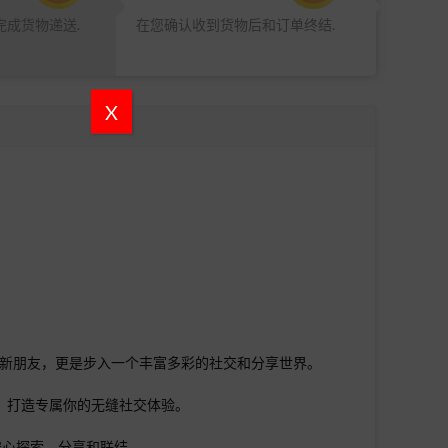
完成货物递送.
在您确认收到货物后和订单终结.
X
是结识新朋友，更是步入一个丰富多彩的社交和分享世界。
新动态，打造专属你的无缝社交体验。
安心探索、分享和联结。