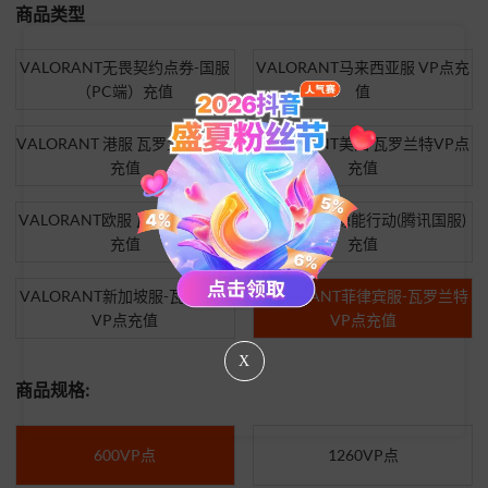
商品类型
VALORANT无畏契约点券-国服
VALORANT马来西亚服 VP点充
（PC端）充值
值
VALORANT 港服 瓦罗兰特VP点
VALORANT美国 瓦罗兰特VP点
充值
充值
VALORANT欧服 瓦罗兰特VP点
无畏契约：源能行动(腾讯国服)
充值
充值
VALORANT新加坡服-瓦罗兰特
VALORANT菲律宾服-瓦罗兰特
VP点充值
VP点充值
X
商品规格:
600VP点
1260VP点