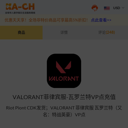
USD
抖音盛夏宠粉季来袭！抖钻充值最高6%优惠，热门规格更划算
点此查
优惠天天享！全场非特价商品可享最高5%折扣！
点此查看>>
VALORANT菲律宾服-瓦罗兰特VP点充值
商品
详情
评论
(248)
VALORANT菲律宾服-瓦罗兰特VP点充值
Riot Piont CDK发货；VALORANT 菲律宾服 瓦罗兰特（又
名：特战英豪）VP点