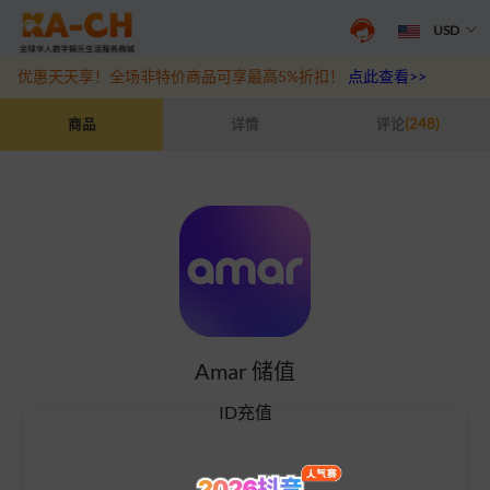
USD
抖音盛夏宠粉季来袭！抖钻充值最高6%优惠，热门规格更划算
点此查
优惠天天享！全场非特价商品可享最高5%折扣！
点此查看>>
Amar 储值
商品
详情
评论
(248)
Amar 储值
ID充值