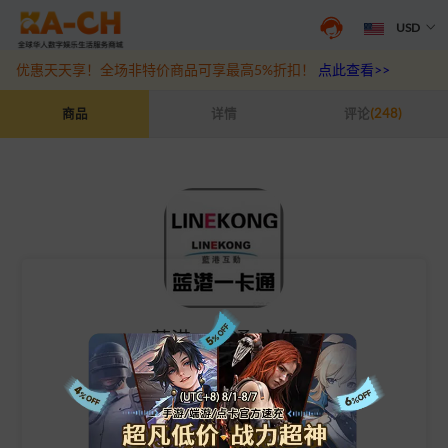
USD
游戏充值福利来袭，王者、和平精英、原神等热门游戏充值折扣最高6
优惠天天享！全场非特价商品可享最高5%折扣！
点此查看>>
蓝港一卡通-充值
商品
详情
评论
(248)
蓝港一卡通-充值
卡密发货，售出不退不换！