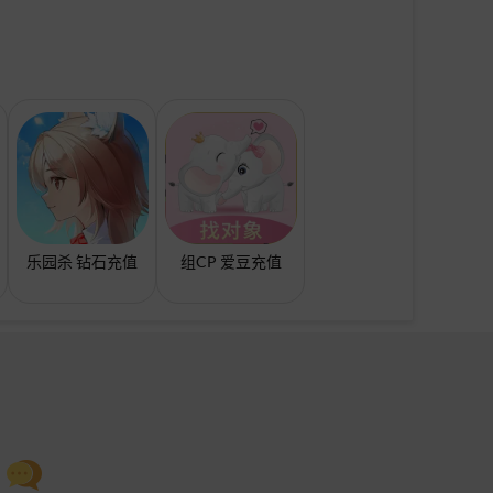
乐园杀 钻石充值
组CP 爱豆充值