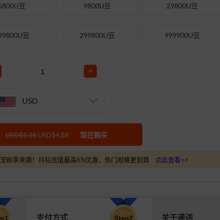
5800U豆
9800U豆
29800U豆
99800U豆
299800U豆
999900U豆
+
USD
USD$5.18
USD$4.88
现在购买
宠粉季来袭！抖钻充值最高6%优惠，热门规格更划算
点此查看>>
支付方式
关于递送