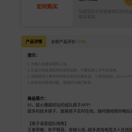
如何购买
如果您找不到需要购买的商
联系客服.
产品详情
全部产品评价
(248)
提示：
1. 为他人充值请谨防上当。
2. 礼品卡商品请及时在官网兑换，不要在第三方平台兑换。
3. 请确保您订单中的所有信息均正确无误。 订单完成后，KA-CH
4. 如有任何其他问题，请随时与我们联系。
商品简介：
IU，超火爆超好玩的组队搭子APP!
超多的技术搭子、甜美搭子实时在线，随时随地陪你畅玩
【搭子语音组队陪练】
王者荣耀、和平精英、穿越火线...超多游戏电竞达人在