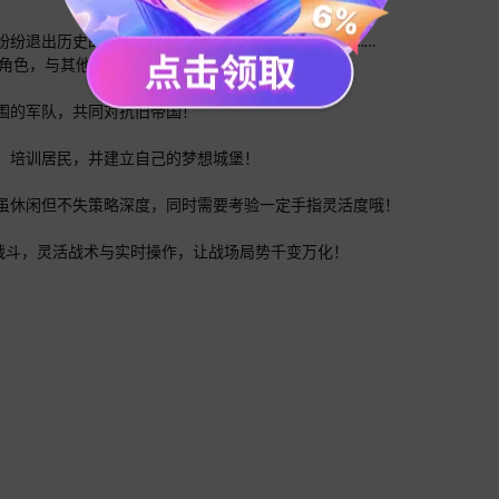
纷纷退出历史的主舞台。旧帝国的力量开始分崩离析……
领袖的角色，与其他玩家一起对抗旧帝国的力量！
围的军队，共同对抗旧帝国！
，培训居民，并建立自己的梦想城堡！
虽休闲但不失策略深度，同时需要考验一定手指灵活度哦！
战斗，灵活战术与实时操作，让战场局势千变万化！