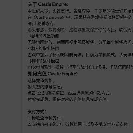
关于 Castle Empire
：
中世纪末期，火器盛行。曾经辉煌一千多年的骑士们开始
在《Castle Empire》中，玩家将在游戏中扮演联盟
-骑士精神永存
消灭邪恶，扶持弱者，建造城堡来保护你的人民。联合周
- 独特的城堡功能
无限地图缩放，剖面图视角观察城堡，分配每个城堡房间
- 休闲的指尖塔防
游戏中加入了休闲的塔防玩法，目前为单机模式。该玩法
- 即时的战斗操控
RTS大地图战斗操控，行军与战斗自由切换，多队伍同时
如何充值
Castle Empire
?
选择充值规格。
输入您的账号信息。
点击“立即购买”按钮，然后选择您的付款方式。
付款完成后，提供对应的充值信息完成充值。
支付方式：
1. 接收全币种支付；
2. 支持PayPal账户、各种信用卡以及本地支付方式支付。