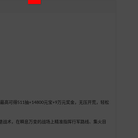
可得511抽+14800元宝+9万元奖金，无压开荒，轻松
整战术，在瞬息万变的战场上精准指挥行军路线、集火目