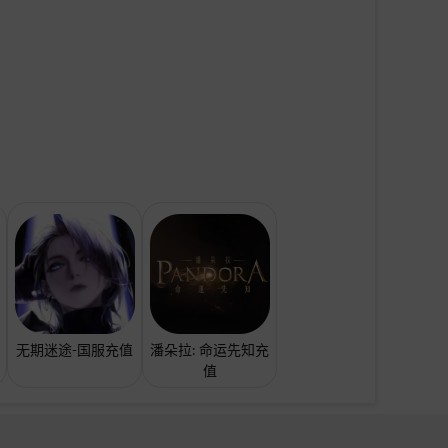
无期迷途-国服充值
潘朵拉: 命运先知充
值