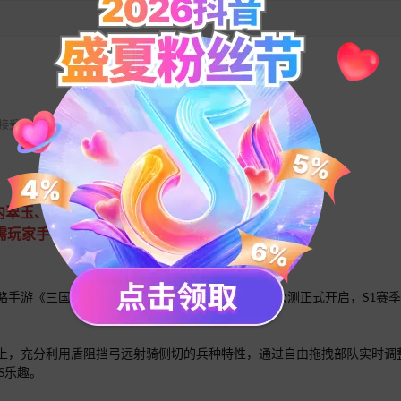
 不接受任何退款请求。
内翠玉、月卡等。
，需玩家手动消费，如购买玉币才会正常计算。
游《三国群英传：策定九州》10月11日全平台公测正式开启，S1赛季最高
上，充分利用盾阻挡弓远射骑侧切的兵种特性，通过自由拖拽部队实时调
S乐趣。