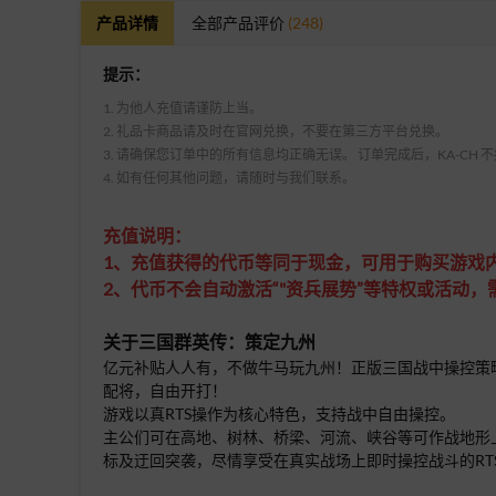
产品详情
全部产品评价
(248)
提示：
1. 为他人充值请谨防上当。
2. 礼品卡商品请及时在官网兑换，不要在第三方平台兑换。
3. 请确保您订单中的所有信息均正确无误。 订单完成后，KA-CH
4. 如有任何其他问题，请随时与我们联系。
充值说明：
1、充值获得的代币等同于现金，可用于购买游戏
2、代币不会自动激活“"资兵展势”等特权或活动
关于三国群英传：策定九州
亿元补贴人人有，不做牛马玩九州！正版三国战中操控策略手
配将，自由开打！
游戏以真RTS操作为核心特色，支持战中自由操控。
主公们可在高地、树林、桥梁、河流、峡谷等可作战地形
标及迂回突袭，尽情享受在真实战场上即时操控战斗的RT