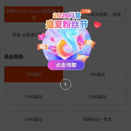
伊瑟Etheria: Restart(国际服)充
伊瑟（中国大陆服）-充值
值
伊瑟-台港澳日韩服充值
商品规格:
300晶钻
980晶钻
X
1980晶钻
3280晶钻
6480晶钻
极相协议一条龙