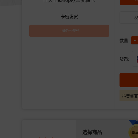
卡密发货
6
15欧元卡密
-
数量
货币:
抖音盛夏
选择商品