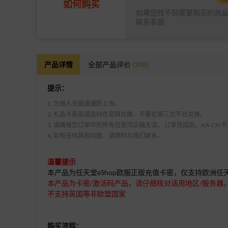
如何购买
如果您找不到需要购买的商
联系客服.
产品详情
全部产品评价
(248)
提示：
1. 为他人充值请谨防上当。
2. 礼品卡商品请及时在官网兑换，不要在第三方平台兑换。
3. 请确保您订单中的所有信息均正确无误。 订单完成后，KA-CH
4. 如有任何其他问题，请随时与我们联系。
温馨提示
本产品为任天堂eShop欧服正版充值卡密，仅支持欧洲任天堂eS
本产品为卡密/激活码产品，请仔细核对适用地区/服务器
不支持英国等非欧盟国家
购买流程：