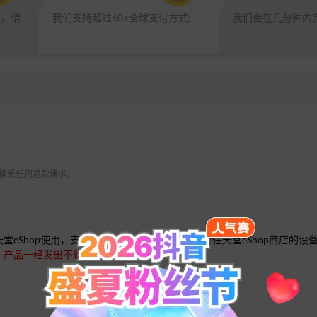
品，请
我们支持超过60+全球支付方式;
我们会在几分钟内
 不接受任何退款请求。
hop使用，支持Switch、3DS、Wii U等支持任天堂eShop商店的设
，产品一经发出不退不换