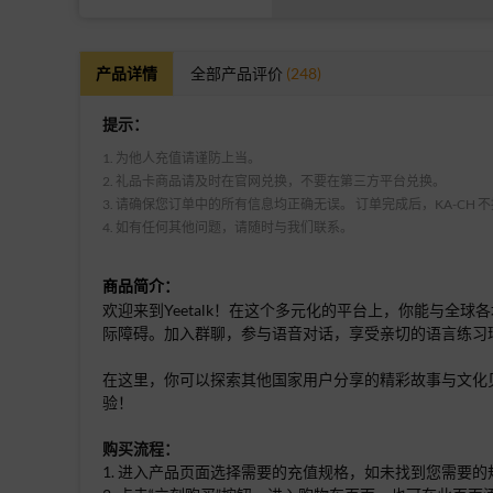
产品详情
全部产品评价
(248)
提示：
1. 为他人充值请谨防上当。
2. 礼品卡商品请及时在官网兑换，不要在第三方平台兑换。
3. 请确保您订单中的所有信息均正确无误。 订单完成后，KA-CH
4. 如有任何其他问题，请随时与我们联系。
商品简介：
欢迎来到Yeetalk！在这个多元化的平台上，你能与
际障碍。加入群聊，参与语音对话，享受亲切的语言练习
在这里，你可以探索其他国家用户分享的精彩故事与文化见
验！
购买流程：
1. 进入产品页面选择需要的充值规格，如未找到您需要