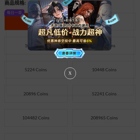
商品规格:
每日一单
2090 Coins
522 Coins
1045 Coins
2090 Coins
5224 Coins
10448 Coins
X
20896 Coins
52241 Coins
104482 Coins
208965 Coins