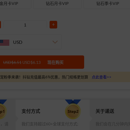
金月卡VIP
钻石月卡VIP
钻石季卡VIP
+
USD
USD$6.51
USD$6.13
现在购买
宠粉季来袭！抖钻充值最高6%优惠，热门规格更划算
点此查看>>
支付方式
关于递送
品，请
我们支持超过60+全球支付方式;
我们会在几分钟内