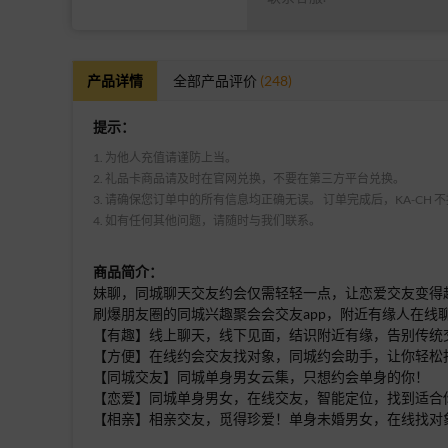
产品详情
全部产品评价
(248)
提示：
1. 为他人充值请谨防上当。
2. 礼品卡商品请及时在官网兑换，不要在第三方平台兑换。
3. 请确保您订单中的所有信息均正确无误。 订单完成后，KA-CH
4. 如有任何其他问题，请随时与我们联系。
商品简介：
妹聊，同城聊天交友约会仅需轻轻一点，让恋爱交友变得
刷爆朋友圈的同城兴趣聚会会交友app，附近有缘人在线聊
【有趣】线上聊天，线下见面，结识附近有缘，告别传统
【方便】在线约会交友找对象，同城约会助手，让你轻松
【同城交友】同城单身男女云集，只想约会单身的你！
【恋爱】同城单身男女，在线交友，智能定位，找到适合
【相亲】相亲交友，觅得珍爱！单身未婚男女，在线找对