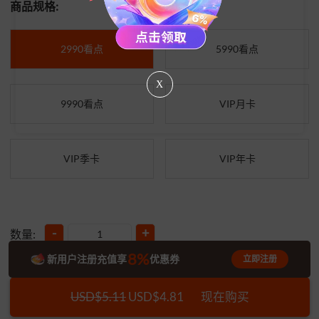
商品规格:
2990看点
5990看点
X
9990看点
VIP月卡
VIP季卡
VIP年卡
-
+
数量:
8%
新用户注册充值享
优惠券
立即注册
USD$5.11
USD$4.81
现在购买