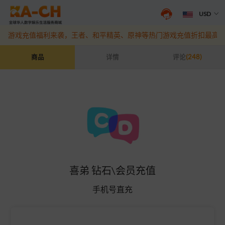
USD
抖音盛夏宠粉季来袭！抖钻充值最高6%优惠，热门规格更划算
点此查
游戏充值福利来袭，王者、和平精英、原神等热门游戏充值折扣最高6
喜弟 钻石\会员充值
商品
详情
评论
(248)
喜弟 钻石\会员充值
手机号直充