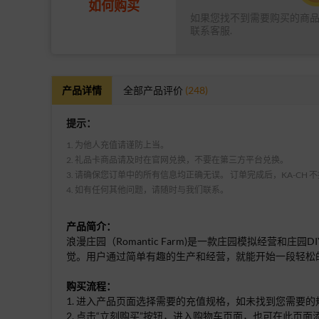
如何购买
如果您找不到需要购买的商
联系客服.
产品详情
全部产品评价
(248)
提示：
1. 为他人充值请谨防上当。
2. 礼品卡商品请及时在官网兑换，不要在第三方平台兑换。
3. 请确保您订单中的所有信息均正确无误。 订单完成后，KA-CH
4. 如有任何其他问题，请随时与我们联系。
产品简介：
浪漫庄园（Romantic Farm)是一款庄园模拟经
觉。用户通过简单有趣的生产和经营，就能开始一段轻松
购买流程：
1. 进入产品页面选择需要的充值规格，如未找到您需要
2. 点击“立刻购买”按钮，进入购物车页面，也可在此页