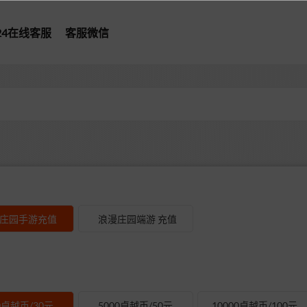
*24在线客服
客服微信
型
庄园手游充值
浪漫庄园端游 充值
0卓越币/30元
5000卓越币/50元
10000卓越币/100元