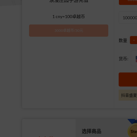
1 cny=100卓越币
1000
3000卓越币/30元
-
数量
货币:
抖音盛夏
选择商品