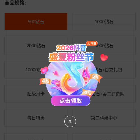
商品规格:
500钻石
1000钻石
2000钻石
5000钻石
10000钻石
500钻石+首充礼包
超级月卡
500钻石+第二建造队
每日特惠
第二科研中心
X