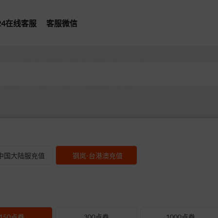
*24在线客服
客服微信
型
中国大陆服充值
钢岚-台港澳充值
150点券
300点券
1000点券