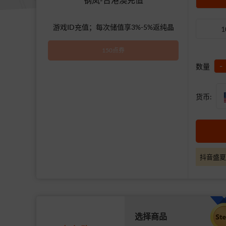
游戏ID充值；每次储值享3%-5%返纯晶
1
150点券
-
数量
货币:
抖音盛夏
选择商品