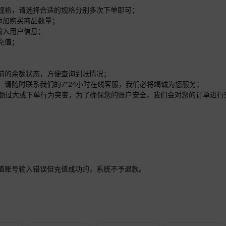
的规格，请选择合适的规格分别多次下单即可；
面添加购买商品数量；
处输入用户信息；
充值；
之前的余额状态，方便查询到账情况；
，请随时联系我们的7*24小时在线客服，我们必将竭诚为您服务；
单的金额过大或下单行为突变，为了确保您的账户安全，我们会对您的订单进
值账号输入错误但充值成功的，系统不予退款。