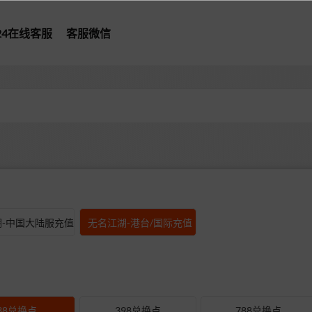
*24在线客服
客服微信
型
-中国大陆服充值
无名江湖-港台/国际充值
38兑换点
398兑换点
788兑换点