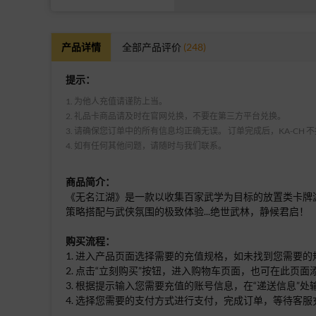
产品详情
全部产品评价
(248)
提示：
1. 为他人充值请谨防上当。
2. 礼品卡商品请及时在官网兑换，不要在第三方平台兑换。
3. 请确保您订单中的所有信息均正确无误。 订单完成后，KA-CH
4. 如有任何其他问题，请随时与我们联系。
商品简介：
《无名江湖》是一款以收集百家武学为目标的放置类卡牌
策略搭配与武侠氛围的极致体验...绝世武林，静候君启！
购买流程：
1. 进入产品页面选择需要的充值规格，如未找到您需要
2. 点击“立刻购买”按钮，进入购物车页面，也可在此页
3. 根据提示输入您需要充值的账号信息，在“递送信息”处
4. 选择您需要的支付方式进行支付，完成订单，等待客服