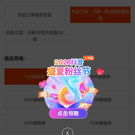
热血江湖：归来 · 港台国际服充
热血江湖端游充值
值
热血江湖：归来(中国大陆服)充
值
商品规格:
510储值券
900储值券
1050储值券
1200储值券
1350储值券
1500储值券
X