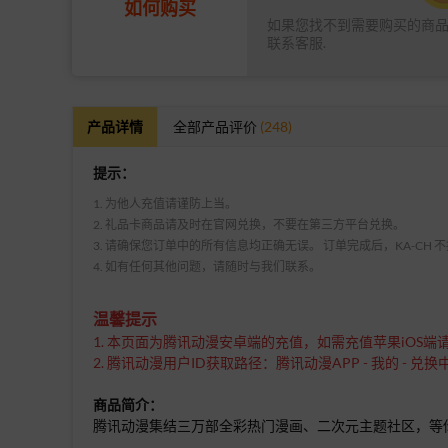
如何购买
如果您找不到需要购买的商
联系客服.
产品详情
全部产品评价
(248)
提示：
1. 为他人充值请谨防上当。
2. 礼品卡商品请及时在官网兑换，不要在第三方平台兑换。
3. 请确保您订单中的所有信息均正确无误。 订单完成后，KA-CH
4. 如有任何其他问题，请随时与我们联系。
温馨提示
1. 本页面为
腾讯动漫安卓端的充值，如需充值苹果iOS端
2.
腾讯动漫用户ID获取路径：
腾讯动漫APP - 我的 - 兑
商品简介：
腾讯动漫集结三万部全彩热门漫画、二次元主题社区，等