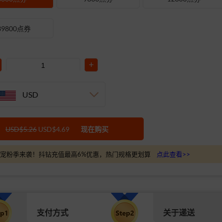
39800点券
+
USD
USD$5.26
USD$4.69
现在购买
宠粉季来袭！抖钻充值最高6%优惠，热门规格更划算
点此查看>>
支付方式
关于递送