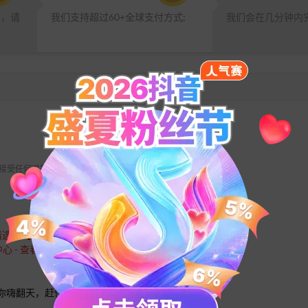
品，请
我们支持超过60+全球支付方式;
我们会在几分钟内
 不接受任何退款请求。
请选择【
腾讯动漫 iOS
】。
换中心 - 查看并复制用户ID
你嗨翻天，赶快来下载吧！