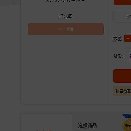
ID充值
1
3000点券
-
数量
货币:
抖音盛夏
选择商品