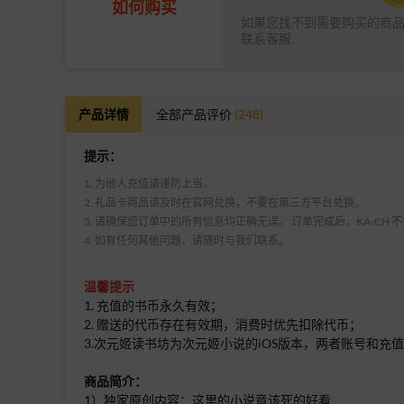
如何购买
如果您找不到需要购买的商
联系客服.
产品详情
全部产品评价
(248)
提示：
1. 为他人充值请谨防上当。
2. 礼品卡商品请及时在官网兑换，不要在第三方平台兑换。
3. 请确保您订单中的所有信息均正确无误。 订单完成后，KA-CH
4. 如有任何其他问题，请随时与我们联系。
温馨提示
1. 充值的书币永久有效；
2. 赠送的代币存在有效期，消费时优先扣除代币；
3.次元姬读书坊为次元姬小说的iOS版本，两者账号和充
商品简介：
1）独家原创内容：这里的小说竟该死的好看