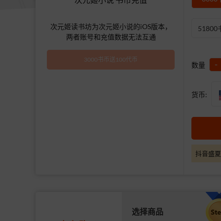
次元姬读书坊为次元姬小说的iOS版本，
5180
两者账号和充值数据无法互通
3000书币送100代币
-
数量
货币:
抖音盛夏
选择商品