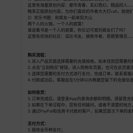
这里有海量原创内容：都市青春、玄幻奇幻、精品同人…
畅享正版原创内容，为你们喜欢的作者大大打call，助他
2）欢乐书圈：和姬友一起来侃大山
两个人的火锅，一个人的寂寞！
谁说看书是一个人的寂寞，你忘记可爱的姬友们了吗？
这里有欢快的社区：逗比书友、搞笑作者、奇葩管理员…
购买流程：
1. 进入产品页面选择需要的充值规格，如未找到您需要
2. 点击“立刻购买”按钮，进入购物车页面，也可在此页
3. 选择您需要的支付方式进行支付，完成订单，联系客服
4. 付款成功后，客服会在5分钟以内根据您留下的充值信
如何收货：
1. 订单完成后，请登录App内查询余额和明细。请留意
2. 如果在下单过程中，您有任何疑问，或者不清楚的地方
3. 通过PayPal和信用卡付款的客户，如果您首次下
支付方式：
1. 接收全币种支付；