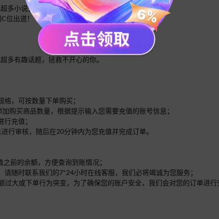
…超多小说分类，拯救书荒的你。
们C位出道！
…超多有趣话题，拯救不开心的你。
的规格，可按数量下单购买；
面添加购买商品数量，根据提示输入您需要充值的账号信息；
进行充值；
息进行审核，随后在20分钟内为您充值并完成订单。
充值之前的余额，方便查询到账情况；
，请随时联系我们的7*24小时在线客服，我们必将竭诚为您服务；
单的金额过大或下单行为突变，为了确保您的账户安全，我们会对您的订单进