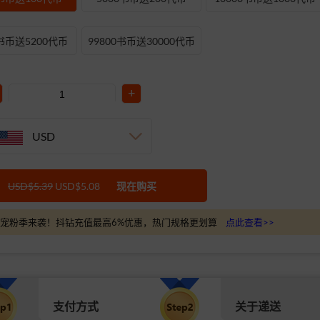
0书币送5200代币
99800书币送30000代币
+
USD
USD$5.39
USD$5.08
现在购买
宠粉季来袭！抖钻充值最高6%优惠，热门规格更划算
点此查看>>
支付方式
关于递送