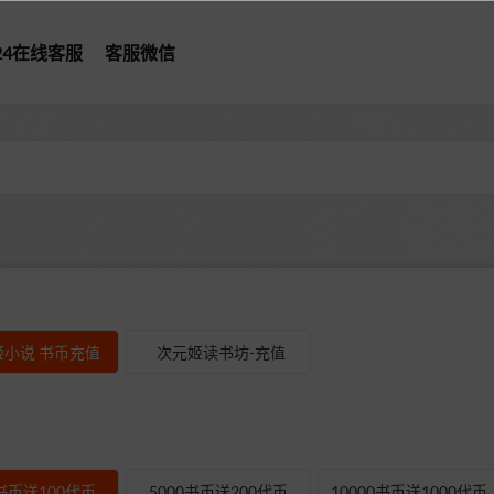
*24在线客服
客服微信
型
小说 书币充值
次元姬读书坊-充值
0书币送100代币
5000书币送200代币
10000书币送1000代币