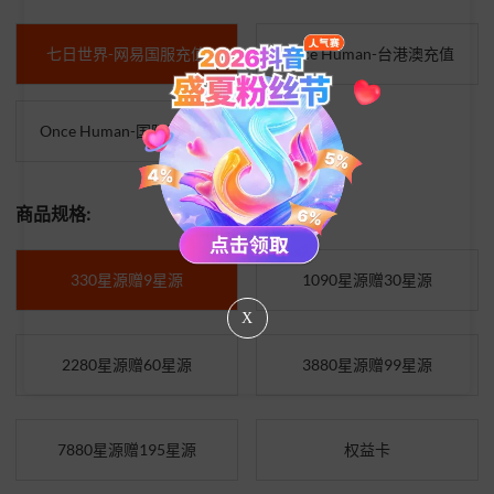
七日世界-网易国服充值
Once Human-台港澳充值
Once Human-国际服充值
商品规格:
330星源赠9星源
1090星源赠30星源
X
2280星源赠60星源
3880星源赠99星源
7880星源赠195星源
权益卡