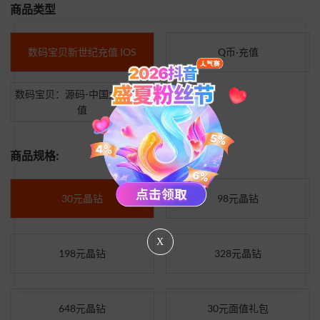
商品类型
数码宝贝新世纪充值 IOS
Q币·充值
数码宝贝：源码-中国大陆服充
值
商品规格:
30元晶钻
98元晶钻
X
198元晶钻
328元晶钻
648元晶钻
30元面值礼包