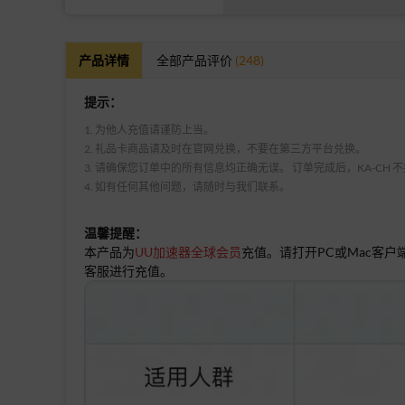
产品详情
全部产品评价
(248)
提示：
1. 为他人充值请谨防上当。
2. 礼品卡商品请及时在官网兑换，不要在第三方平台兑换。
3. 请确保您订单中的所有信息均正确无误。 订单完成后，KA-CH
4. 如有任何其他问题，请随时与我们联系。
温馨提醒：
本产品为
UU加速器全球会员
充值。请打开PC或Mac客
客服进行充值。