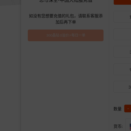
如没有您想要充值的礼包，请联系客服添
加后再下单
300晶钻 0溢价⚡每日一单
-
数量
货币: