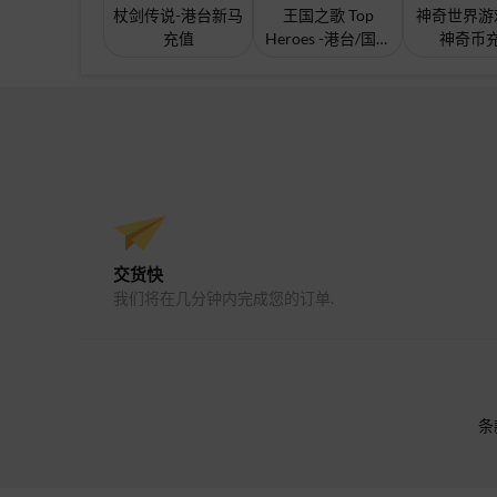
杖剑传说-港台新马
王国之歌 Top
神奇世界游
充值
Heroes -港台/国际
神奇币
版充值
交货快
我们将在几分钟内完成您的订单.
条