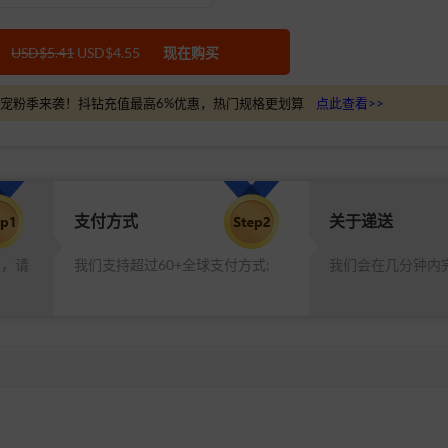
USD$5.41
USD$4.55
现在购买
宠粉季来袭！抖钻充值最高6%优惠，热门规格更划算
点此查看>>
支付方式
关于递送
品，请
我们支持超过60+全球支付方式;
我们会在几分钟内