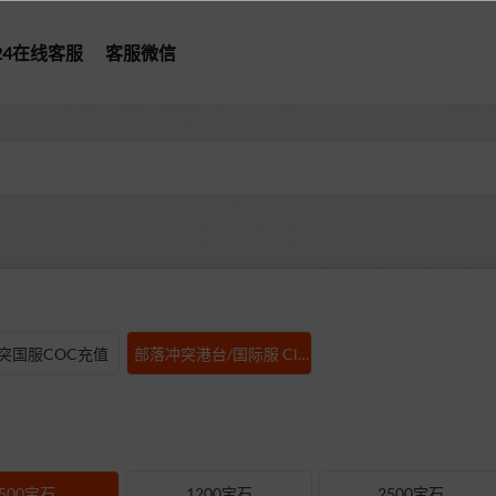
*24在线客服
客服微信
型
突国服COC充值
部落冲突港台/国际服 Clash of Clans充值
500宝石
1200宝石
2500宝石