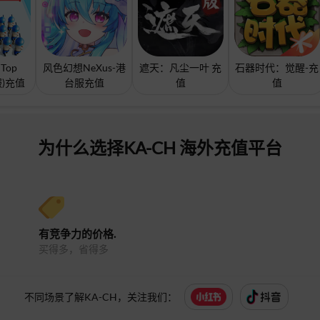
Top
风色幻想NeXus-港
遮天：凡尘一叶 充
石器时代：觉醒-充
服)充值
台服充值
值
值
为什么选择KA-CH 海外充值平台
有竞争力的价格.
买得多，省得多
不同场景了解KA-CH，关注我们：