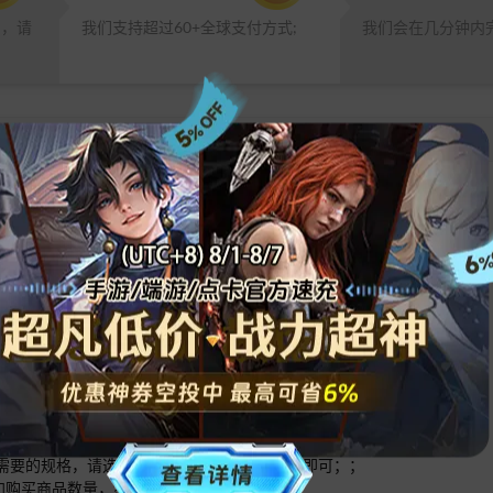
品，请
我们支持超过60+全球支付方式;
我们会在几分钟内
 不接受任何退款请求。
般的部落对战！
突出的兵种待您招入麾下。进入Clash世界！
您需要的规格，请选择合适的规格分别多次下单即可；；
添加购买商品数量，然后在填写账号信息；