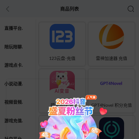
商品列表
直播平台.
陪玩陪聊.
123云盘-充值
雷神加速器 充值
游戏点卡.
小说动漫.
视频音频.
萌配音-充值
GPT4Novel 积分充值
游戏充值.
社交平台.