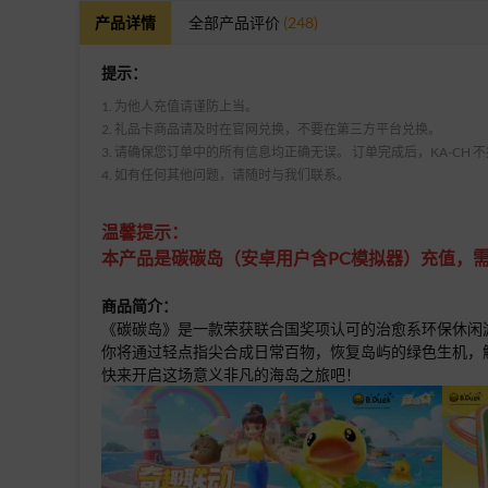
产品详情
全部产品评价
(248)
提示：
1. 为他人充值请谨防上当。
2. 礼品卡商品请及时在官网兑换，不要在第三方平台兑换。
3. 请确保您订单中的所有信息均正确无误。 订单完成后，KA-CH
4. 如有任何其他问题，请随时与我们联系。
温馨提示：
本产品是碳碳岛（安卓用户含PC模拟器）充值，需
商品简介：
《碳碳岛》是一款荣获联合国奖项认可的治愈系环保休闲
你将通过轻点指尖合成日常百物，恢复岛屿的绿色生机，
快来开启这场意义非凡的海岛之旅吧！