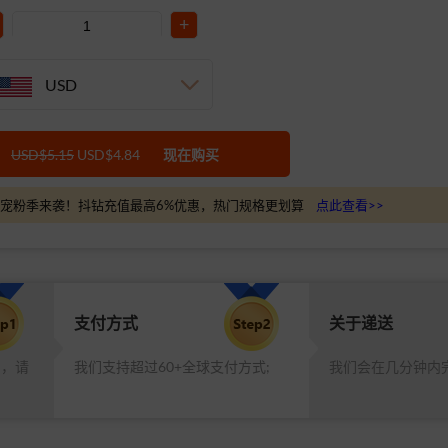
+
USD
USD$5.15
USD$4.84
现在购买
宠粉季来袭！抖钻充值最高6%优惠，热门规格更划算
点此查看>>
支付方式
关于递送
品，请
我们支持超过60+全球支付方式;
我们会在几分钟内