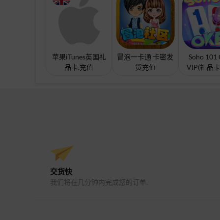
苹果iTunes英国礼
冒泡一卡通 卡密发
Soho 101
品卡.充值
货充值
VIP(礼品
交货快
我们将在几分钟内完成您的订单.