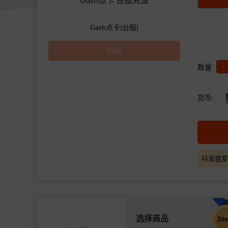
Gash点卡(台服)
100点
-
数量
货币:
抖音盛夏
选择商品