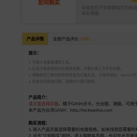
如何购买
如果您找不到需要购买的商
联系客服.
产品详情
全部产品评价
(248)
提示：
1. 为他人充值请谨防上当。
2. 礼品卡商品请及时在官网兑换，不要在第三方平台兑换。
3. 请确保您订单中的所有信息均正确无误。 订单完成后，KA-CH
4. 如有任何其他问题，请随时与我们联系。
产品简介：
请注意选择区服。
橘子GASH点卡，分台服、港服，可用
本产品为台湾GASH：
http://tw.beanfun.com
购买流程：
1. 进入产品页面选择需要的充值规格，如未找到您需要
2. 点击“立刻购买”按钮，进入购物车页面，也可在此页