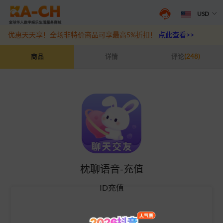
USD
抖音盛夏宠粉季来袭！抖钻充值最高6%优惠，热门规格更划算
点此查
优惠天天享！全场非特价商品可享最高5%折扣！
点此查看>>
枕聊语音-充值
商品
详情
评论
(248)
枕聊语音-充值
ID充值