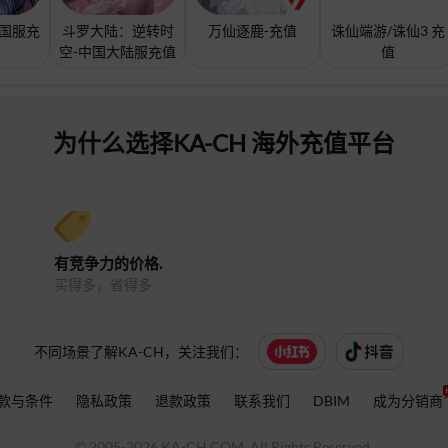
讯国服充
斗罗大陆：逆转时
万仙逐鹿-充值
诛仙端游/诛仙3 充
空-中国大陆服充值
值
为什么选择KA-CH 海外充值平台
有竞争力的价格.
买得多，省得多
不同场景了解KA-CH，关注我们：
款与条件
隐私政策
退款政策
联系我们
DBIM
成为分销商
© 2005-
2026 KA-CH.COM. All Rights Reserved.