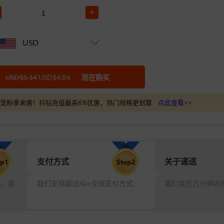
+
USD
USD$5.14
USD$4.84
现在购买
宠粉季来袭！抖钻充值最高6%优惠，热门规格更划算
点此查看>>
支付方式
关于递送
品，请
我们支持超过60+全球支付方式;
我们会在几分钟内