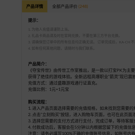
产品详情
全部产品评价
(248)
提示：
1. 为他人充值请谨防上当。
2. 礼品卡商品请及时在官网兑换，不要在第三方平台兑换。
3. 请确保您订单中的所有信息均正确无误。 订单完成后，KA-CH
4. 如有任何其他问题，请随时与我们联系。
产品简介：
《夺宝传世》由传世工作室推出，是一款以打宝PK为主要
获得了绝佳的游戏体验。全新远程高爆职业“箭灵”现已震
充值方式：通过盛趣游戏通行证直充。
充值比例：1元=1元宝
购买流程：
1. 进入产品页面选择需要的充值规格，如未找到您需要
2. 点击“立刻购买”按钮，进入购物车页面，也可在此页
3. 选择您需要的支付方式进行支付，完成订单，等待客服
4. 付款成功后，客服会在5分钟以内根据您留下的充值
注意：请务必填写100%正确的充值账号信息，如账号