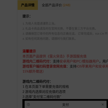
产品详情
全部产品评价
(248)
提示：
1. 为他人充值请谨防上当。
2. 礼品卡商品请及时在官网兑换，不要在第三方平台兑换。
3. 请确保您订单中的所有信息均正确无误。 订单完成后，KA-CH
4. 如有任何其他问题，请随时与我们联系。
温馨提示
本页面产品提供《萤火突击》手游国服充值
游戏内二维码代付
：
支持
安卓用户和PC/模拟器用户
，用
游戏客户端扫码登录官网充值：
支持
iOS苹果用户和安卓
15%额外赠送
）
游戏内二维码代付：
1 在本页面下单需要充值的规格
2 游戏内选择对应充值的选项
3 选择“支付宝二维码付款”