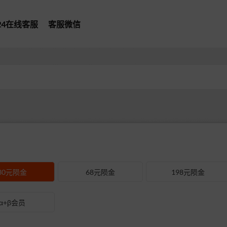
*24在线客服
客服微信
30元陨金
68元陨金
198元陨金
α+β会员