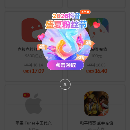
克拉克拉红豆充值
米画师 充值
9800红豆
100元
18.14
18.05
USD$
USD$
17.09
16.40
USD$
USD$
X
苹果iTunes中国代充
和平精英 点券充值
100元
68元点券