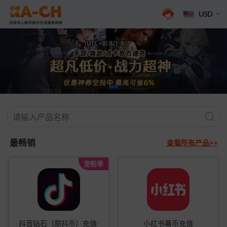
USD
最畅销
查看所有产品>>
宠粉季
抖音钻石（原抖币）充值·
小红书薯币充值