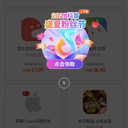
克拉克拉红豆充值
米画师 充值
9800红豆
100元
18.14
18.05
USD$
USD$
17.09
16.40
USD$
USD$
X
苹果iTunes中国代充
和平精英 点券充值
100元
68元点券