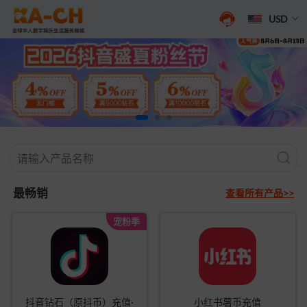
USD
最畅销
查看所有产品>>
宠粉季
抖音钻石（原抖币）充值·
小红书薯币充值